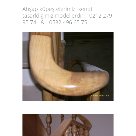
Ahşap küpeştelerimiz kendi
tasarldıgımız modellerdir. 0212 279
95 74 & 0532 496 65 75