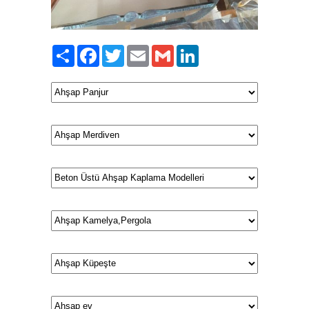
Paylaş
Facebook
Twitter
Email
Gmail
LinkedIn