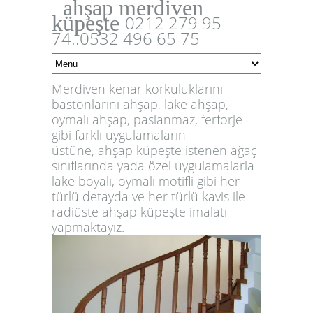
ahşap merdiven
küpeşte
0212 279 95
74..0532 496 65 75
Merdiven kenar korkuluklarını
bastonlarını
ahşap, lake
ahşap,
oymalı ahşap, paslanmaz, ferforje
gibi farklı uygulamaların
üstüne,
ahşap küpeşte
istenen ağaç
sınıflarında yada özel uygulamalarla
lake boyalı, oymalı motifli gibi her
türlü detayda ve her türlü kavis ile
radiüste
ahşap küpeşte imalatı
yapmaktayız.