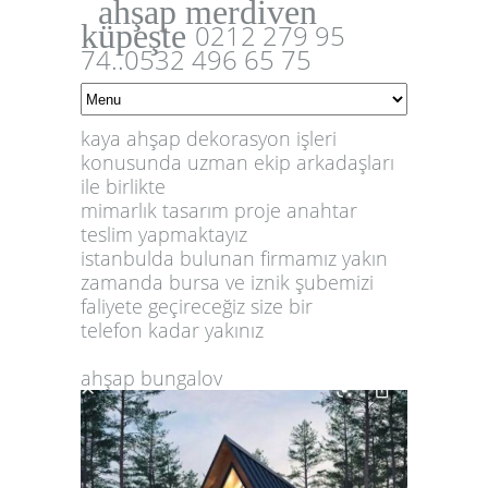
ahşap merdiven
küpeşte
0212 279 95
74..0532 496 65 75
kaya ahşap dekorasyon işleri
konusunda uzman ekip arkadaşları
ile birlikte
mimarlık tasarım proje anahtar
teslim yapmaktayız
istanbulda bulunan firmamız yakın
zamanda bursa ve iznik şubemizi
faliyete geçireceğiz size bir
telefon kadar yakınız
ahşap bungalov