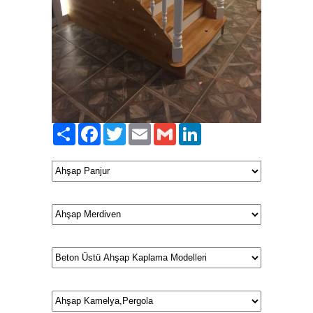
Paylaş
Facebook
Twitter
Email
Gmail
LinkedIn