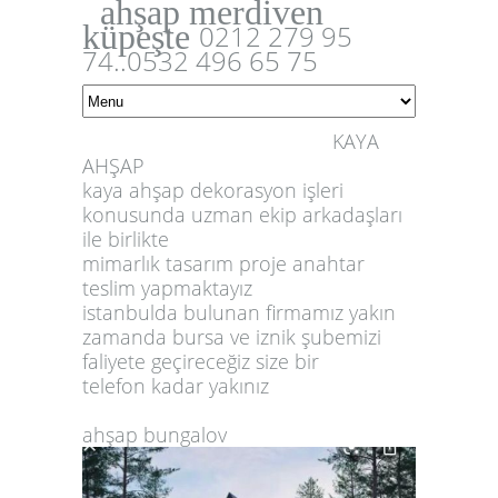
ahşap merdiven
küpeşte
0212 279 95
74..0532 496 65 75
KAYA
AHŞAP
kaya ahşap dekorasyon işleri
konusunda uzman ekip arkadaşları
ile birlikte
mimarlık tasarım proje anahtar
teslim yapmaktayız
istanbulda bulunan firmamız yakın
zamanda bursa ve iznik şubemizi
faliyete geçireceğiz size bir
telefon kadar yakınız
ahşap bungalov