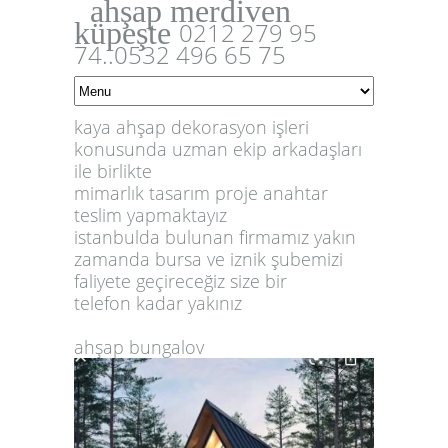
ahşap merdiven
küpeşte
0212 279 95
74..0532 496 65 75
kaya ahşap dekorasyon işleri
konusunda uzman ekip arkadaşları
ile birlikte
mimarlık tasarım proje anahtar
teslim yapmaktayız
istanbulda bulunan firmamız yakın
zamanda bursa ve iznik şubemizi
faliyete geçireceğiz size bir
telefon kadar yakınız
ahşap bungalov