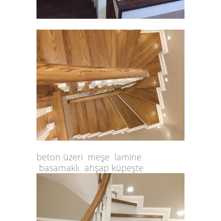
beton üzeri meşe lamine
basamaklı ahşap küpeşte