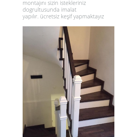
montajını sizin istekleriniz
dogrultusunda
imalat
yapılır.
ücretsiz keşif yapmaktayız