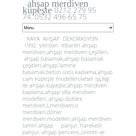
ahşap merdiven
küpeşte
0212 279 95
74..0532 496 65 75
KAYA AHŞAP DEKORASYON
1992 yılından itibaren ahşap
merdiven,ahşap
merdiven çeşitleri,
ahşap basamak,
ahşap basamak
çeşitleri
,ahşap lamine
basamak,beton üstü kaplama,ahşap
cam küpeşte modelleri,keser işçiligi
ile ahşap küpeşte,
ahşap merdiven
k
aplama,ahşap villa merdiven
modeller
i
, ahşap dublex
merdiven,Lmerdiven,U
merdiven,döner
merdiven,modelleri,ahşap merdiven
tamiri
ahşap panjur
,
hareketli
panjur, ahşap pencere
,
,üretim ve