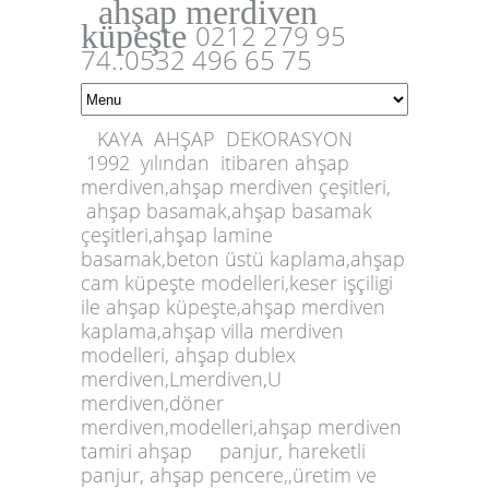
ahşap merdiven
küpeşte
0212 279 95
74..0532 496 65 75
KAYA AHŞAP DEKORASYON
1992 yılından itibaren ahşap
merdiven,ahşap
merdiven çeşitleri,
ahşap basamak,
ahşap basamak
çeşitleri
,ahşap lamine
basamak,beton üstü kaplama,ahşap
cam küpeşte modelleri,keser işçiligi
ile ahşap küpeşte,
ahşap merdiven
k
aplama,ahşap villa merdiven
modeller
i
, ahşap dublex
merdiven,Lmerdiven,U
merdiven,döner
merdiven,modelleri,ahşap merdiven
tamiri
ahşap panjur
,
hareketli
panjur, ahşap pencere
,
,üretim ve