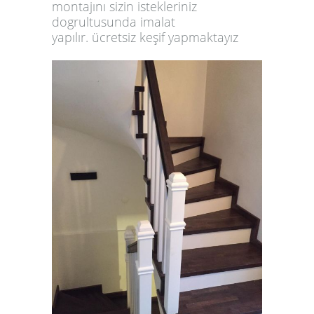
montajını sizin istekleriniz
dogrultusunda
imalat
yapılır.
ücretsiz keşif yapmaktayız