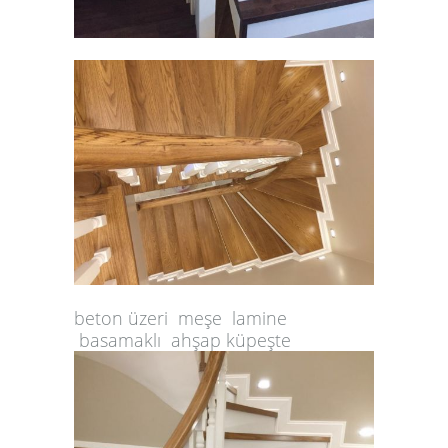
beton üzeri meşe lamine
basamaklı ahşap küpeşte