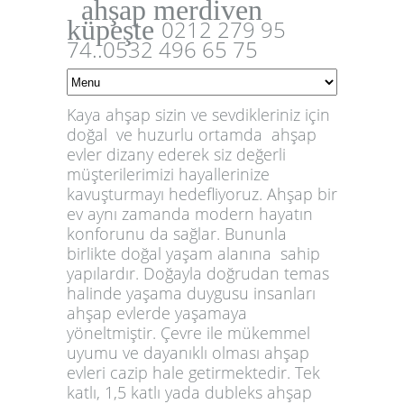
ahşap merdiven
küpeşte
0212 279 95
74..0532 496 65 75
Kaya ahşap sizin ve sevdikleriniz için
doğal ve huzurlu ortamda ahşap
evler dizany ederek siz değerli
müşterilerimizi hayallerinize
kavuşturmayı hedefliyoruz. Ahşap bir
ev aynı zamanda modern hayatın
konforunu da sağlar. Bununla
birlikte doğal yaşam alanına sahip
yapılardır. Doğayla doğrudan temas
halinde yaşama duygusu insanları
ahşap evlerde yaşamaya
yöneltmiştir. Çevre ile mükemmel
uyumu ve dayanıklı olması
ahşap
evler
i cazip hale getirmektedir. Tek
katlı, 1,5 katlı yada dubleks
ahşap