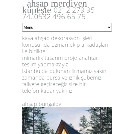
ahşap merdiven
küpeşte
0212 279 95
74..0532 496 65 75
kaya ahşap dekorasyon işleri
konusunda uzman ekip arkadaşları
ile birlikte
mimarlık tasarım proje anahtar
teslim yapmaktayız
istanbulda bulunan firmamız yakın
zamanda bursa ve iznik şubemizi
faliyete geçireceğiz size bir
telefon kadar yakınız
ahşap bungalov