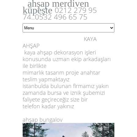
ahşap merdiven
küpeşte
0212 279 95
74..0532 496 65 75
KAYA
AHŞAP
kaya ahşap dekorasyon işleri
konusunda uzman ekip arkadaşları
ile birlikte
mimarlık tasarım proje anahtar
teslim yapmaktayız
istanbulda bulunan firmamız yakın
zamanda bursa ve iznik şubemizi
faliyete geçireceğiz size bir
telefon kadar yakınız
ahşap bungalov