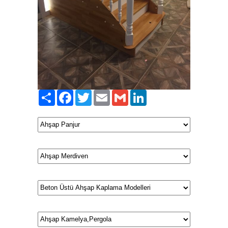
Paylaş
Facebook
Twitter
Email
Gmail
LinkedIn