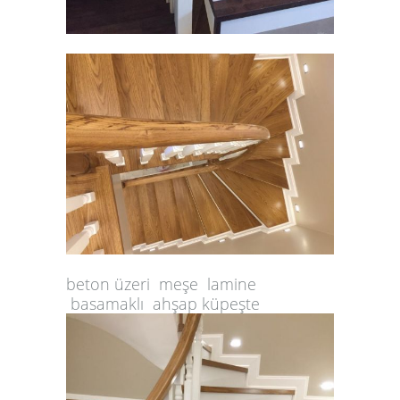
beton üzeri meşe lamine
basamaklı ahşap küpeşte