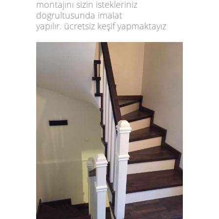
montajını sizin istekleriniz
dogrultusunda
imalat
yapılır.
ücretsiz keşif yapmaktayız