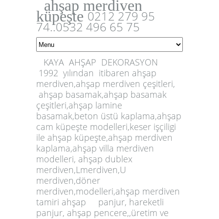
ahşap merdiven
küpeşte
0212 279 95
74..0532 496 65 75
KAYA AHŞAP DEKORASYON
1992 yılından itibaren ahşap
merdiven,ahşap
merdiven çeşitleri,
ahşap basamak,
ahşap basamak
çeşitleri
,ahşap lamine
basamak,beton üstü kaplama,ahşap
cam küpeşte modelleri,keser işçiligi
ile ahşap küpeşte,
ahşap merdiven
k
aplama,ahşap villa merdiven
modeller
i
, ahşap dublex
merdiven,Lmerdiven,U
merdiven,döner
merdiven,modelleri,ahşap merdiven
tamiri
ahşap panjur
,
hareketli
panjur, ahşap pencere
,
,üretim ve