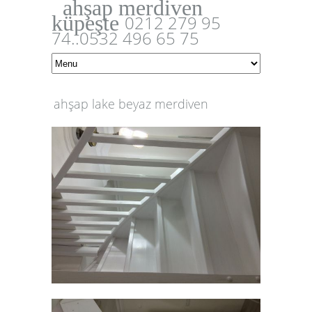
ahşap merdiven
küpeşte
0212 279 95
74..0532 496 65 75
ahşap lake beyaz merdiven