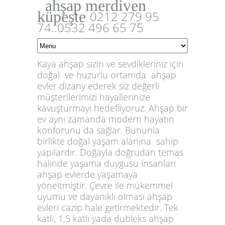
ahşap merdiven
küpeşte
0212 279 95
74..0532 496 65 75
Kaya ahşap sizin ve sevdikleriniz için
doğal ve huzurlu ortamda ahşap
evler dizany ederek siz değerli
müşterilerimizi hayallerinize
kavuşturmayı hedefliyoruz. Ahşap bir
ev aynı zamanda modern hayatın
konforunu da sağlar. Bununla
birlikte doğal yaşam alanına sahip
yapılardır. Doğayla doğrudan temas
halinde yaşama duygusu insanları
ahşap evlerde yaşamaya
yöneltmiştir. Çevre ile mükemmel
uyumu ve dayanıklı olması
ahşap
evler
i cazip hale getirmektedir. Tek
katlı, 1,5 katlı yada dubleks
ahşap