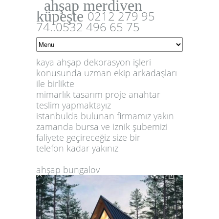
ahşap merdiven
küpeşte
0212 279 95
74..0532 496 65 75
kaya ahşap dekorasyon işleri
konusunda uzman ekip arkadaşları
ile birlikte
mimarlık tasarım proje anahtar
teslim yapmaktayız
istanbulda bulunan firmamız yakın
zamanda bursa ve iznik şubemizi
faliyete geçireceğiz size bir
telefon kadar yakınız
ahşap bungalov