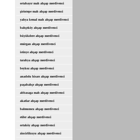
ortabayır mah ahşap merdivenci
şirintepe mah ahşap merdivenci
yahya kemal mah ahşap merdivenci
bahçeköy ahşap merdivenci
büyükdere ahşap merdivenci
emirgan ahşap merdivenci
istinye ahşap merdivenci
tarabya ahşap merdivenci
beykoz ahşap merdivenci
anadolu hisarı ahşap merdivenci
paşabahçe ahşap merdivenci
abbasaga mah ahşap merdivenci
akatlar ahşap merdivenci
balmumcu ahşap merdivenci
etiler ahşap merdivenci
ortaköy ahşap merdivenci
zincirlikuyu ahşap merdivenci