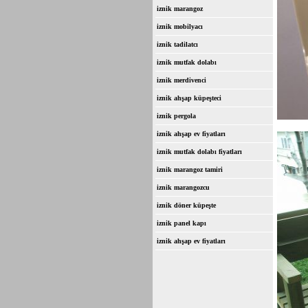
iznik marangoz
iznik mobilyacı
iznik tadilatcı
iznik mutfak dolabı
iznik merdivenci
iznik ahşap küpeşteci
iznik pergola
iznik ahşap ev fiyatları
iznik mutfak dolabı fiyatları
iznik marangoz tamiri
iznik marangozcu
iznik döner küpeşte
iznik panel kapı
iznik ahşap ev fiyatları