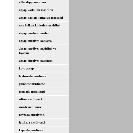
villa ahşap merdiven
ahşap korkuluk modelleri
ahşap balkon korkuluk modelleri
cam balkon korkuluk modelleri
ahşap merdiven imalatı
ahşap merdiven kaplama
ahşap merdiven modelleri ve
fiyatları
ahşap merdiven basamagı
kaya ahşap
bodrumda merdivenci
gümbette merdivenci
muglada merdivenci
edirne merdivenci
enezde medivenci
havzada merdivenci
ipsalada merdivenci
keşanda merdivenci