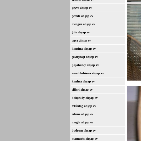
geyve ahşap ev
gerede ahşap ev
mengen ahşap ev
Şile ahşap ev
agva ahşap ev
kandıra ahşap ev
çavuşbaşı ahşap ev
paşabahçe ahşap ev
anadoluhisarı ahşap ev
kanlıca ahşap ev
silivri ahşap ev
bahçeköy ahşap ev
tekirdag ahşap ev
edirne ahşap ev
mugla ahşap ev
bodrum ahşap ev
marmaris ahşap ev