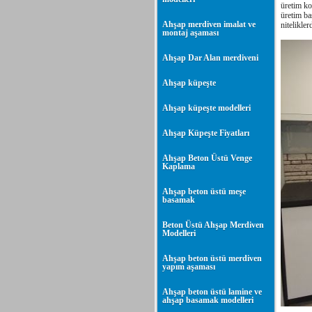
üretim ko
üretim ba
Ahşap merdiven imalat ve
nitelikle
montaj aşaması
Ahşap Dar Alan merdiveni
Ahşap küpeşte
Ahşap küpeşte modelleri
Ahşap Küpeşte Fiyatları
Ahşap Beton Üstü Venge
Kaplama
Ahşap beton üstü meşe
basamak
Beton Üstü Ahşap Merdiven
Modelleri
Ahşap beton üstü merdiven
yapım aşaması
Ahşap beton üstü lamine ve
ahşap basamak modelleri