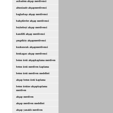
acıbadem ahşap merdivenci
altunizade ahşapmerdivenci
baglarbaşı ahşap merdivenci
bahçelievler ahşap merdivenci
beylerbeyi ahşap merdivenci
kandilli ahşap merdivenci
çengelköy ahşapmerdivenci
kuzkuncuk ahşapmerdivenci
fıstıkagacı ahşap merdivenci
beton üstü ahşapkaplama merdiven
beton üstü merdiven kaplama
beton üstü merdiven modelleri
ahşap beton üstü kaplama
beton üstüne ahşapkaplama
merdiven
ahşap merdiven
ahşap merdiven modelleri
ahşap yanaklı merdiven