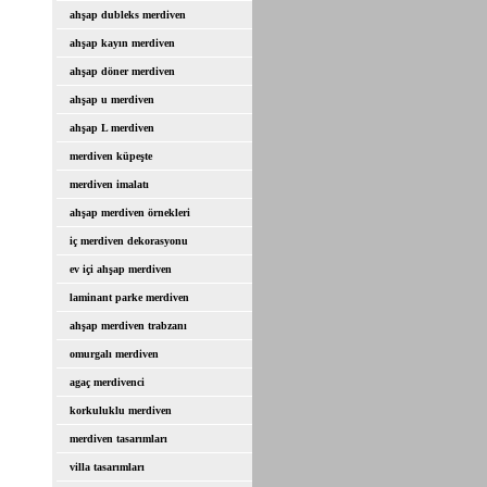
ahşap dubleks merdiven
ahşap kayın merdiven
ahşap döner merdiven
ahşap u merdiven
ahşap L merdiven
merdiven küpeşte
merdiven imalatı
ahşap merdiven örnekleri
iç merdiven dekorasyonu
ev içi ahşap merdiven
laminant parke merdiven
ahşap merdiven trabzanı
omurgalı merdiven
agaç merdivenci
korkuluklu merdiven
merdiven tasarımları
villa tasarımları