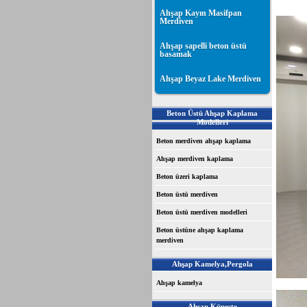
Ahşap Kayın Masifpan
Merdiven
Ahşap sapelli beton üstü
basamak
Ahşap Beyaz Lake Merdiven
Beton Üstü Ahşap Kaplama
Modelleri
Beton merdiven ahşap kaplama
Ahşap merdiven kaplama
Beton üzeri kaplama
Beton üstü merdiven
Beton üstü merdiven modelleri
Beton üstüne ahşap kaplama
merdiven
Ahşap Kamelya,Pergola
Ahşap kamelya
Ahşap Küpeşte