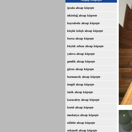
ipsala ahsap küpeşte
tekirdağ ahsap küpeste
hayrabolu ahsap küpeşte
küçük kılıçlı ahsap küpeşte
bursa ahsap küpeşte
büyük orhan ahsap küpeşte
yalova ahsap küpeşte
gemlik ahsap küpeşte
gürsu ahsap küpeşte
harmancık ahsap küpeşte
inegöl ahsap küpeşte
iznik ahsap küpeşte
karacabey ahsap küpeşte
kestel ahsap küpeşte
mudanya ahsap küpeşte
nilüfer ahsap küpeşte
orhaneli ahsap küpeşte