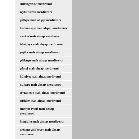
sultangazide merdivenci
zeytinburnu merdivenci
gültepe mah ahşap merdivenci
harmantepe mah ahşap merdivenci
merkez mah ahşap merdivenci
talatpaşa mah ahşap merdivenci
yeşilce mah ahşap merdivenci
çeliktepe mah ahşap merdivenci
gürsel mah ahşap merdivenci
hürriyet mah ahşapmerdivenci
nurtepe mah ahşap merdivenci
seyrantepe mah ahşap merdivenci
telsizler mah ahşap merdivenci
emniyet evleri mah ahşap
merdivenci
hamidiye mah ahşap merdivenci
mehmet akif ersoy mah ahşap
merdivenci