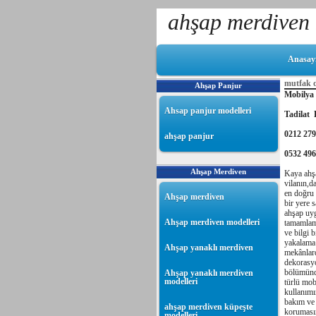
ahşap merdiven 
Anasay
mutfak d
Ahşap Panjur
Mobilya
Ahsap panjur modelleri
Tadilat 
0212 279
ahşap panjur
0532 496
Ahşap Merdiven
Kaya ahş
vilanın,d
en doğru 
Ahşap merdiven
bir yere s
ahşap uyg
Ahşap merdiven modelleri
tamamlamı
ve bilgi 
yakalama 
Ahşap yanaklı merdiven
mekânlard
dekorasyo
bölümünde
Ahşap yanaklı merdiven
modelleri
türlü mob
kullanımı
bakım ve 
ahşap merdiven küpeşte
korumasın
modelleri