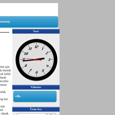
f montaj
Saat
züm için
da önemli
Çok farklı
olarak
tecrübe
rımızı
Videolar
utfak
villa
hip her
için
Ürün Ara
ini
 olarak