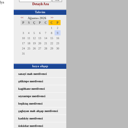
lya
Detaylı Ara
Takvim
<<
Ağustos 2026
>>
P
S
Ç
P
C
C
P
1
2
3
4
5
6
7
8
9
10
11
12
13
14
15
16
17
18
19
20
21
22
23
24
25
26
27
28
29
30
31
kaya ahşap
sanayi mah merdivenci
çeliktepe merdivenci
kagithane merdivenci
seyrantepe merdivenci
beşiktaş merdivenci
çaglayan mah ahşap merdivenci
kadıköy merdivenci
üsküdar merdivenci