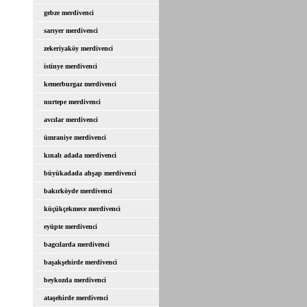
gebze merdivenci
sarıyer merdivenci
zekeriyaköy merdivenci
istinye merdivenci
kemerburgaz merdivenci
nurtepe merdivenci
avcılar merdivenci
ümraniye merdivenci
kınalı adada merdivenci
büyükadada ahşap merdivenci
bakırköyde merdivenci
küçükçekmece merdivenci
eyüpte merdivenci
bagcılarda merdivenci
başakşehirde merdivenci
beykozda merdivenci
ataşehirde merdivenci