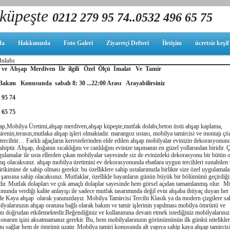
küpeşte
0212 279 95 74..0532 496 65 75
fa
Hakkımızda
Foto Galeri
Ziyaretçi Defteri
İletişim
ücretsiz keşi
olabı
 ve Ahşap Merdiven İle ilgili Özel Ölçü İmalat Ve Tamir
Bakım Konusunda sabah 8: 30 ...22:00 Arası Arayabilirsiniz
 95 74
 65 75
ap,Mobilya Üretimi,ahşap merdiven,ahşap küpeşte,mutfak dolabı,beton üstü ahşap kaplama,
airenin,terasın,mutlaka ahşap işleri olmaktadır. marangoz ustası, mobilya tamircisi ve montajı çö
tercihtir… Farklı ağaçların kerestelerinden elde edilen ahşap mobilyalar evinizin dekorasyonun
ahiptir. Ahşap, doğanın sıcaklığını ve canlılığını evinize taşımanın en güzel yollarından biridir. 
ulamalar ile usta ellerden çıkan mobilyalar sayesinde siz de evinizdeki dekorasyonu bir bütün 
ş olacaksınız. ahşap mobilya üretimini ev dekorasyonunda ebatlara uygun tercihleri sunabilen 
birikimine de sahip olması gerekir. bu özelliklere sahip ustalarımızla birlikte size özel uygulamala
şansına sahip olacaksınız. Mutfaklar, özellikle bayanların günün büyük bir bölümünü geçirdiği
ır. Mutfak dolapları ve çok amaçlı dolaplar sayesinde hem görsel açıdan tamamlanmış olur. M
nunda verdiği kalite anlayışı ile sadece mutfak tasarımında değil evin ahşaba ihtiyaç duyan her
 Kaya ahşap olarak yanınızdayız. Mobilya Tamircisi Tercihi Klasik ya da modern çizgilere sa
ilyalarınızın ahşap oranına bağlı olarak bakım ve tamir işlerinin yapılması mobilya ömrünü ve
nı doğrudan etkilemektedir.Beğendiğiniz ve kullanımına devam etmek istediğiniz mobilyalarınız 
onarım işini aksatmamanız gerekir. Bu, hem mobilyalarınızın görünümünün ilk günkü nitelikler
ı sağlar hem de ömrünü uzatır. Mobilya tamiri konusunda alt yapıya sahip kaya ahşap tamircisi