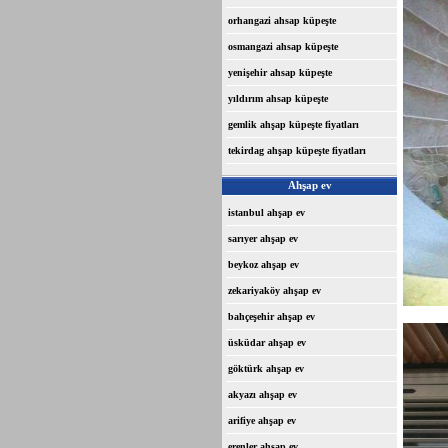
orhangazi ahsap küpeşte
osmangazi ahsap küpeşte
yenişehir ahsap küpeşte
yıldırım ahsap küpeşte
gemlik ahşap küpeşte fiyatları
tekirdag ahşap küpeşte fiyatları
Ahşap ev
istanbul ahşap ev
sarıyer ahşap ev
beykoz ahşap ev
zekariyaköy ahşap ev
bahçeşehir ahşap ev
üsküdar ahşap ev
göktürk ahşap ev
akyazı ahşap ev
arifiye ahşap ev
erenler ahşap ev