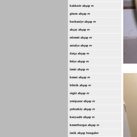
balıkesir ahşap ev
gönen ahşap ev
burhaniye ahşap ev
akçay ahşap ev
edremit ahşap ev
antalya ahşap ev
datça ahşap ev
fetiye ahşap ev
izmir ahşap ev
kemer ahşap ev
bilecik ahşap ev
sögüt ahşap ev
yenipazar ahşap ev
çerkezköy ahşap ev
konyaaltı ahşap ev
kemerburgaz ahşap ev
iznik ahşap bungalov