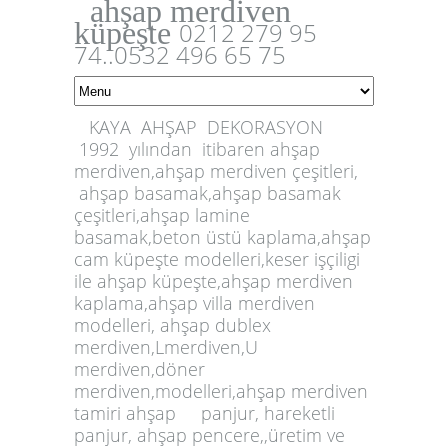
ahşap merdiven
küpeşte
0212 279 95
74..0532 496 65 75
KAYA AHŞAP DEKORASYON
1992 yılından itibaren ahşap
merdiven,ahşap
merdiven çeşitleri,
ahşap basamak,
ahşap basamak
çeşitleri
,ahşap lamine
basamak,beton üstü kaplama,ahşap
cam küpeşte modelleri,keser işçiligi
ile ahşap küpeşte,
ahşap merdiven
k
aplama,ahşap villa merdiven
modeller
i
, ahşap dublex
merdiven,Lmerdiven,U
merdiven,döner
merdiven,modelleri,ahşap merdiven
tamiri
ahşap panjur
,
hareketli
panjur, ahşap pencere
,
,üretim ve