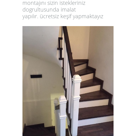
montajını sizin istekleriniz
dogrultusunda
imalat
yapılır.
ücretsiz keşif yapmaktayız