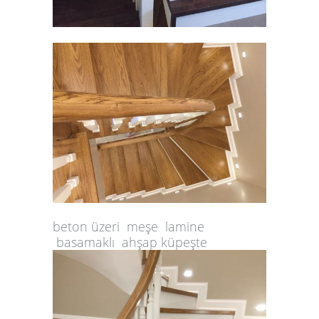
beton üzeri meşe lamine
basamaklı ahşap küpeşte