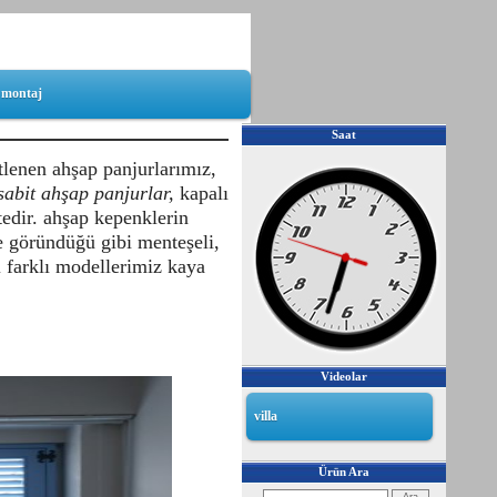
f montaj
Saat
tlenen ahşap panjurlarımız,
sabit ahşap panjurlar,
kapalı
edir. ahşap kepenklerin
e göründüğü gibi menteşeli,
i farklı modellerimiz kaya
Videolar
villa
Ürün Ara