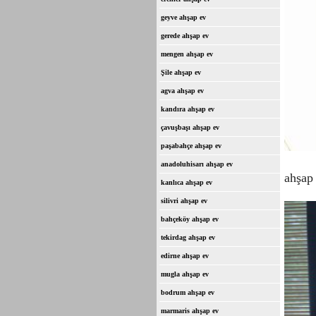
geyve ahşap ev
gerede ahşap ev
mengen ahşap ev
Şile ahşap ev
agva ahşap ev
kandıra ahşap ev
çavuşbaşı ahşap ev
paşabahçe ahşap ev
anadoluhisarı ahşap ev
ahşap 
kanlıca ahşap ev
silivri ahşap ev
bahçeköy ahşap ev
tekirdag ahşap ev
edirne ahşap ev
mugla ahşap ev
bodrum ahşap ev
marmaris ahşap ev