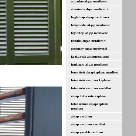
acıbadem ahşap merdivenci
altunizade ahşapmerdivenci
baglarbaşı ahşap merdivenci
bahçelievler ahşap merdivenci
beylerbeyi ahşap merdivenci
kandilli ahşap merdivenci
çengelköy ahşapmerdivenci
kuzkuncuk ahşapmerdivenci
fıstıkagacı ahşap merdivenci
beton üstü ahşapkaplama merdiven
beton üstü merdiven kaplama
beton üstü merdiven modelleri
ahşap beton üstü kaplama
beton üstüne ahşapkaplama
merdiven
ahşap merdiven
ahşap merdiven modelleri
ahşap yanaklı merdiven