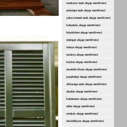
ortabayır mah ahşap merdivenci
şirintepe mah ahşap merdivenci
yahya kemal mah ahşap merdivenci
bahçeköy ahşap merdivenci
büyükdere ahşap merdivenci
emirgan ahşap merdivenci
istinye ahşap merdivenci
tarabya ahşap merdivenci
beykoz ahşap merdivenci
anadolu hisarı ahşap merdivenci
paşabahçe ahşap merdivenci
abbasaga mah ahşap merdivenci
akatlar ahşap merdivenci
balmumcu ahşap merdivenci
etiler ahşap merdivenci
ortaköy ahşap merdivenci
zincirlikuyu ahşap merdivenci