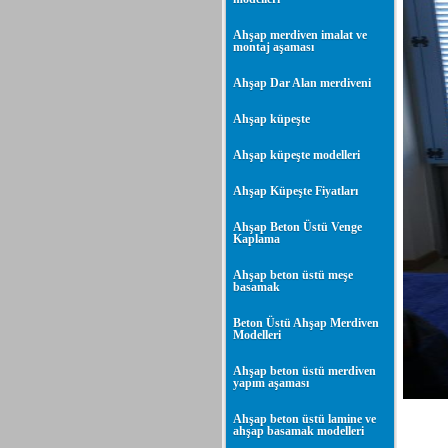
Ahşap merdiven imalat ve
montaj aşaması
Ahşap Dar Alan merdiveni
Ahşap küpeşte
Ahşap küpeşte modelleri
Ahşap Küpeşte Fiyatları
Ahşap Beton Üstü Venge
Kaplama
Ahşap beton üstü meşe
basamak
Beton Üstü Ahşap Merdiven
Modelleri
Ahşap beton üstü merdiven
yapım aşaması
Ahşap beton üstü lamine ve
ahşap basamak modelleri