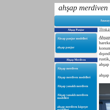
ahşap merdiven 
Anasay
Ahsap pa
Ahşap Panjur
Ahşap
Ahsap panjur modelleri
hareke
ahşap panjur
konum
dışın
rustik
Ahşap Merdiven
ahşap 
Ahşap merdiven
ahşap 
Ahşap merdiven modelleri
Ahşap yanaklı merdiven
Ahşap yanaklı merdiven
modelleri
ahşap merdiven küpeşte
modelleri