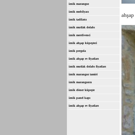
iznik marangoz
iznik mobilyacı
ahşap
iznik tadilatcı
iznik mutfak dolabı
iznik merdivenci
iznik ahşap küpeşteci
iznik pergola
iznik ahşap ev fiyatları
iznik mutfak dolabı fiyatları
iznik marangoz tamiri
iznik marangozcu
iznik döner küpeşte
iznik panel kapı
iznik ahşap ev fiyatları