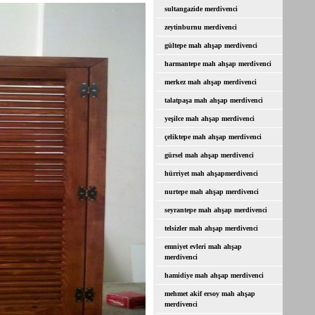
sultangazide merdivenci
zeytinburnu merdivenci
gültepe mah ahşap merdivenci
harmantepe mah ahşap merdivenci
merkez mah ahşap merdivenci
talatpaşa mah ahşap merdivenci
yeşilce mah ahşap merdivenci
çeliktepe mah ahşap merdivenci
gürsel mah ahşap merdivenci
hürriyet mah ahşapmerdivenci
nurtepe mah ahşap merdivenci
seyrantepe mah ahşap merdivenci
telsizler mah ahşap merdivenci
emniyet evleri mah ahşap
merdivenci
hamidiye mah ahşap merdivenci
mehmet akif ersoy mah ahşap
merdivenci