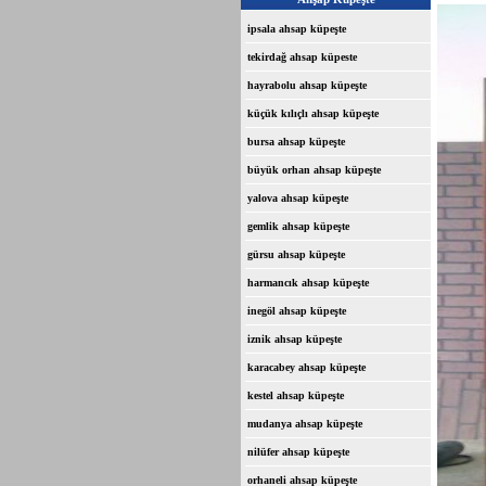
ipsala ahsap küpeşte
tekirdağ ahsap küpeste
hayrabolu ahsap küpeşte
küçük kılıçlı ahsap küpeşte
bursa ahsap küpeşte
büyük orhan ahsap küpeşte
yalova ahsap küpeşte
gemlik ahsap küpeşte
gürsu ahsap küpeşte
harmancık ahsap küpeşte
inegöl ahsap küpeşte
iznik ahsap küpeşte
karacabey ahsap küpeşte
kestel ahsap küpeşte
mudanya ahsap küpeşte
nilüfer ahsap küpeşte
orhaneli ahsap küpeşte