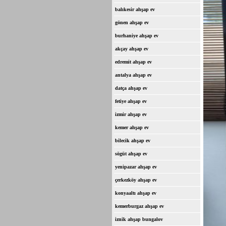
balıkesir ahşap ev
gönen ahşap ev
burhaniye ahşap ev
akçay ahşap ev
edremit ahşap ev
antalya ahşap ev
datça ahşap ev
fetiye ahşap ev
izmir ahşap ev
kemer ahşap ev
bilecik ahşap ev
sögüt ahşap ev
yenipazar ahşap ev
çerkezköy ahşap ev
konyaaltı ahşap ev
kemerburgaz ahşap ev
iznik ahşap bungalov