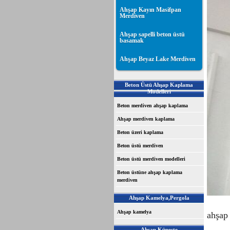
Ahşap Kayın Masifpan
Merdiven
Ahşap sapelli beton üstü
basamak
Ahşap Beyaz Lake Merdiven
Beton Üstü Ahşap Kaplama
Modelleri
Beton merdiven ahşap kaplama
Ahşap merdiven kaplama
Beton üzeri kaplama
Beton üstü merdiven
Beton üstü merdiven modelleri
Beton üstüne ahşap kaplama
merdiven
Ahşap Kamelya,Pergola
Ahşap kamelya
ahşap
Ahşap Küpeşte