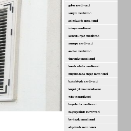
gebze merdivenci
sarıyer merdivenci
zekeriyaköy merdivenci
istinye merdivenci
kemerburgaz merdivenci
nurtepe merdivenci
avcılar merdivenci
ümraniye merdivenci
kınalı adada merdivenci
büyükadada ahşap merdivenci
bakırköyde merdivenci
küçükçekmece merdivenci
eyüpte merdivenci
bagcılarda merdivenci
başakşehirde merdivenci
beykozda merdivenci
ataşehirde merdivenci