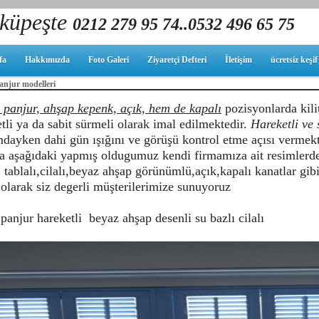
küpeşte
0212 279 95 74..0532 496 65 75
fa
Hakkımızda
Foto Galeri
Ziyaretçi Defteri
İletişim
ücretsiz keşi
njur modelleri
 panjur, ahşap kepenk, açık, hem de kapalı
pozisyonlarda kili
tli ya da sabit sürmeli olarak imal edilmektedir.
Hareketli ve 
dayken dahi gün ışığını ve görüşü kontrol etme açısı vermekt
da aşağıdaki yapmış oldugumuz kendi firmamıza ait resimlerd
, tablalı,cilalı,beyaz ahşap görünümlü,açık,kapalı kanatlar gib
olarak siz degerli müşterilerimize sunuyoruz
panjur hareketli beyaz ahşap desenli su bazlı cilalı