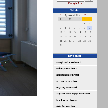
Detaylı Ara
Takvim
<<
Ağustos 2026
>>
P
S
Ç
P
C
C
P
1
2
3
4
5
6
7
8
9
10
11
12
13
14
15
16
17
18
19
20
21
22
23
24
25
26
27
28
29
30
31
kaya ahşap
sanayi mah merdivenci
çeliktepe merdivenci
kagithane merdivenci
seyrantepe merdivenci
beşiktaş merdivenci
çaglayan mah ahşap merdivenci
kadıköy merdivenci
üsküdar merdivenci