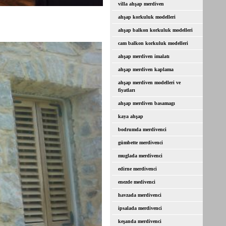
villa ahşap merdiven
ahşap korkuluk modelleri
ahşap balkon korkuluk modelleri
cam balkon korkuluk modelleri
ahşap merdiven imalatı
ahşap merdiven kaplama
ahşap merdiven modelleri ve
fiyatları
ahşap merdiven basamagı
kaya ahşap
bodrumda merdivenci
gümbette merdivenci
muglada merdivenci
edirne merdivenci
enezde medivenci
havzada merdivenci
ipsalada merdivenci
keşanda merdivenci