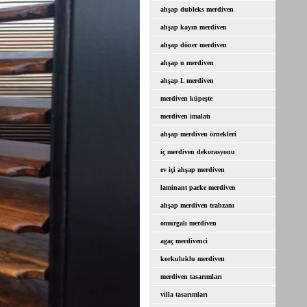
ahşap dubleks merdiven
ahşap kayın merdiven
ahşap döner merdiven
ahşap u merdiven
ahşap L merdiven
merdiven küpeşte
merdiven imalatı
ahşap merdiven örnekleri
iç merdiven dekorasyonu
ev içi ahşap merdiven
laminant parke merdiven
ahşap merdiven trabzanı
omurgalı merdiven
agaç merdivenci
korkuluklu merdiven
merdiven tasarımları
villa tasarımları