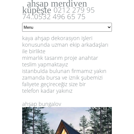
ahşap merdiven
küpeşte
0212 279 95
74..0532 496 65 75
kaya ahşap dekorasyon işleri
konusunda uzman ekip arkadaşları
ile birlikte
mimarlık tasarım proje anahtar
teslim yapmaktayız
istanbulda bulunan firmamız yakın
zamanda bursa ve iznik şubemizi
faliyete geçireceğiz size bir
telefon kadar yakınız
ahşap bungalov