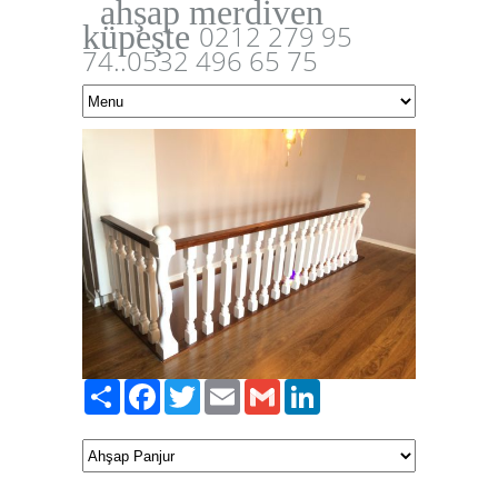
ahşap merdiven
küpeşte
0212 279 95
74..0532 496 65 75
Paylaş
Facebook
Twitter
Email
Gmail
LinkedIn