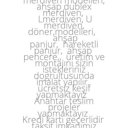
ahşap dublex
merdiven,
Lmerdiven, U
merdiven,
döner,modelleri,
ahşap
panjur
,
hareketli
panjur, ahşap
pencere
,
, üretim ve
montajını sizin
istekleriniz
dogrultusunda
imalat yapılır.
ücretsiz keşif
yapmaktayız
Anahtar teslim
projeler
yapmaktayız
Kredi kartı geçerlidir
taksit imkanımız