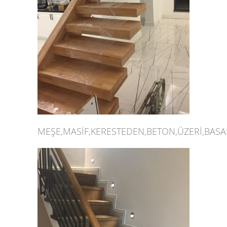
MEŞE,MASİF,KERESTEDEN,BETON,ÜZERİ,BAS