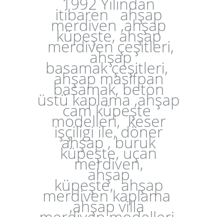
1992 Yılından
itibaren ahşap
merdiven ,ahşap
küpeşte, ahşap
merdiven çeşitleri,
ahşap
basamak
çeşitleri
,
ahşap masifpan
basamak, beton
üstü kaplama ,ahşap
cam küpeşte
modelleri, keser
işçiligi ile, döner
ahşap , buruk
küpeşte, uçan
merdiven,
ahşap
küpeşte,
ahşap
merdiven k
aplama
,ahşap villa
merdiven modeller
i
,