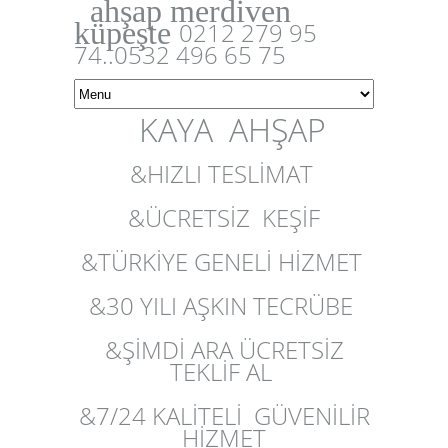
ahşap merdiven
küpeşte
0212 279 95
74..0532 496 65 75
KAYA AHŞAP
&HIZLI TESLİMAT
&ÜCRETSİZ KEŞİF
&TÜRKİYE GENELİ HİZMET
&30 YILI AŞKIN TECRÜBE
&ŞİMDİ ARA ÜCRETSİZ
TEKLİF AL
&7/24 KALİTELİ GÜVENİLİR
HİZMET