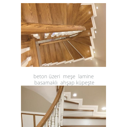
beton üzeri meşe lamine
basamaklı ahşap küpeşte