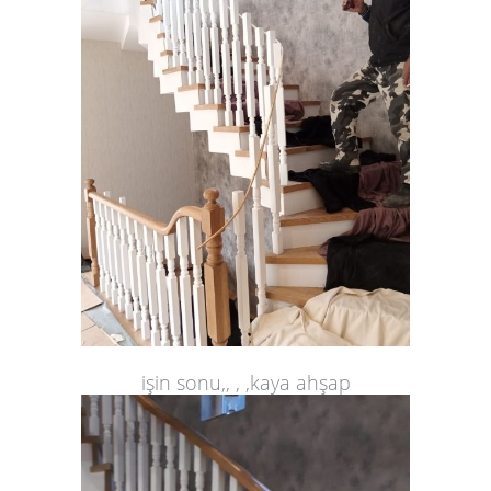
işin sonu,, , ,kaya ahşap